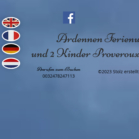
Fi
P
Vi
Ardennen Ferienun
und 2 Kinder Proveroux 
Anrufen zum Buchen
©2023 Stolz erstell
0032478247113