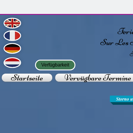
Ferie
Sur Les 
Verfügbarkeit
Startseite
Vervügbare Termine
Storno u